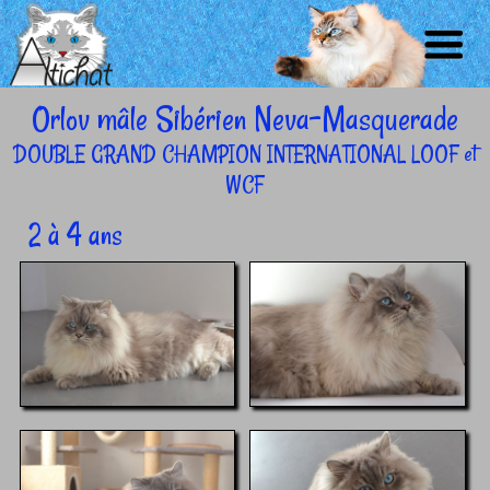
Orlov mâle Sibérien Neva-Masquerade
NOS
DOUBLE GRAND CHAMPION INTERNATIONAL LOOF et
CHATS
WCF
QUENNA
ORLOV
2 à 4 ans
IRICHKA
HAVROSHECHKA
WESTA
KALINKA
LE
VADIM
ACCUEIL
CHATONS
NEWS
CHAT
CONTACT
SELENA
RUSSKAYA