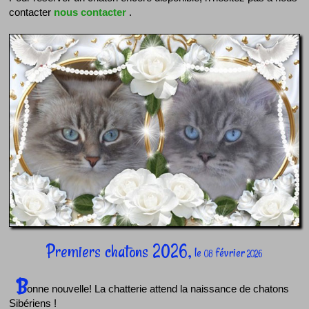
contacter
nous contacter
.
Premiers chatons 2026,
le
février
08
2026
B
onne nouvelle! La chatterie attend la naissance de chatons
Sibériens !