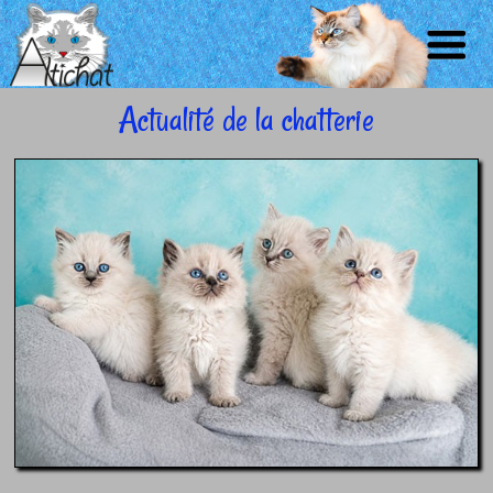
Actualité de la chatterie
NOS
LE
ACCUEIL
CHATS
CHATONS
NEWS
CHAT
CONTACT