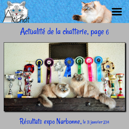
Actualité de la chatterie, page
NOS
LE
6
ACCUEIL
CHATS
CHATONS
NEWS
CHAT
CONTACT
Résultats expo Narbonne,
le
janvier
31
2014