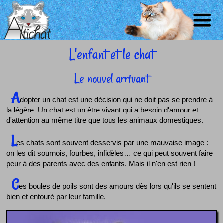
L'enfant et le chat
NOS
LE
ACCUEIL
CHATS
CHATONS
NEWS
CHAT
CONTACT
Le nouvel arrivant
A
dopter un chat est une décision qui ne doit pas se prendre à
la légère. Un chat est un être vivant qui a besoin d'amour et
d'attention au même titre que tous les animaux domestiques.
L
es chats sont souvent desservis par une mauvaise image :
on les dit sournois, fourbes, infidèles… ce qui peut souvent faire
peur à des parents avec des enfants. Mais il n'en est rien !
C
es boules de poils sont des amours dès lors qu'ils se sentent
bien et entouré par leur famille.