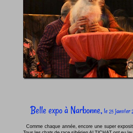
Belle expo à Narbonne,
le
janvier
25
2
Comme chaque année, encore une super expositi
Tous les chats de race sibérien ALTICHAT ont eu leur