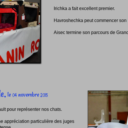
Irichka a fait excellent premier.
Havroshechka peut commencer son p
Aisec termine son parcours de Grand
e,
le
novembre
04
2015
ult pour représenter nos chats.
e appréciation particulière des juges
ntense.