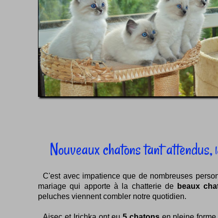
Nouveaux chatons tant attendus,
l
C'est avec impatience que de nombreuses personne
mariage qui apporte à la chatterie de
beaux cha
peluches viennent combler notre quotidien.
Aisec et Irichka ont eu
5 chatons
en pleine forme.