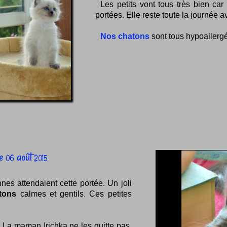
Les petits vont tous très bien ca
portées. Elle reste toute la journée a
Nos chatons
sont tous hypoallerg
e
août
06
2015
s attendaient cette portée. Un joli
tons
calmes et gentils. Ces petites
 La maman Irichka ne les quitte pas.