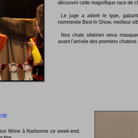
découvrir cette magnifique race de c
Le juge a adoré le type, gabari
nomminée Best In Show, meilleur sib
Nos chats sibérien neva masquera
avant l'arrivée des premiers chatons
016
on féline à Narbonne ce week-end.
 titre.