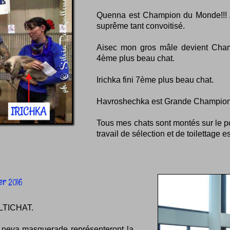
Quenna est Champion du Monde!!! Ap
suprême tant convoitisé.
Aisec mon gros mâle devient Champ
4ème plus beau chat.
Irichka fini 7ème plus beau chat.
Havroshechka est Grande Championne
Tous mes chats sont montés sur le 
travail de sélection et de toilettage 
er
2016
 ALTICHAT.
 neva masquerade représenteront la