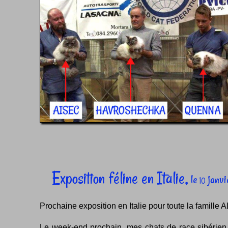
Exposition féline en Italie,
le
janvi
10
Prochaine exposition en Italie pour toute la famille
Le week-end prochain, mes chats de race sibérien