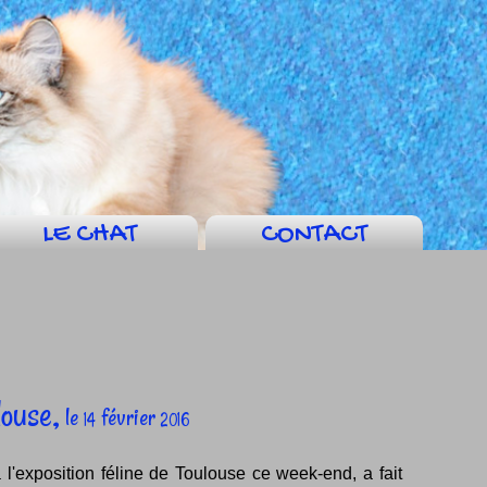
LE CHAT
CONTACT
louse,
le
février
14
2016
l'exposition féline de Toulouse ce week-end, a fait